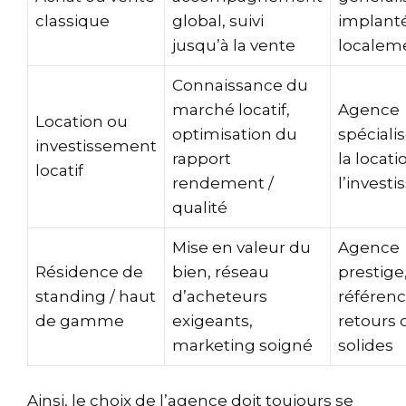
classique
global, suivi
implant
jusqu’à la vente
localem
Connaissance du
marché locatif,
Agence
Location ou
optimisation du
spéciali
investissement
rapport
la locati
locatif
rendement /
l’invest
qualité
Mise en valeur du
Agence
Résidence de
bien, réseau
prestige
standing / haut
d’acheteurs
référenc
de gamme
exigeants,
retours 
marketing soigné
solides
Ainsi, le choix de l’agence doit toujours se